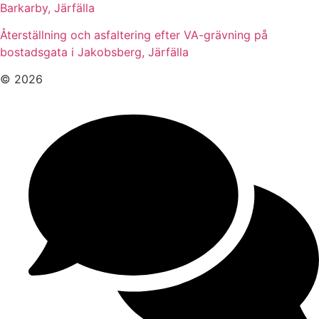
Barkarby, Järfälla
Återställning och asfaltering efter VA-grävning på
bostadsgata i Jakobsberg, Järfälla
© 2026