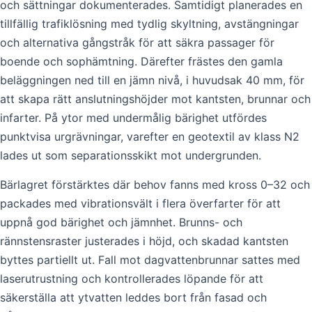
och sättningar dokumenterades. Samtidigt planerades en
tillfällig trafiklösning med tydlig skyltning, avstängningar
och alternativa gångstråk för att säkra passager för
boende och sophämtning. Därefter frästes den gamla
beläggningen ned till en jämn nivå, i huvudsak 40 mm, för
att skapa rätt anslutningshöjder mot kantsten, brunnar och
infarter. På ytor med undermålig bärighet utfördes
punktvisa urgrävningar, varefter en geotextil av klass N2
lades ut som separationsskikt mot undergrunden.
Bärlagret förstärktes där behov fanns med kross 0–32 och
packades med vibrationsvält i flera överfarter för att
uppnå god bärighet och jämnhet. Brunns- och
rännstensraster justerades i höjd, och skadad kantsten
byttes partiellt ut. Fall mot dagvattenbrunnar sattes med
laserutrustning och kontrollerades löpande för att
säkerställa att ytvatten leddes bort från fasad och