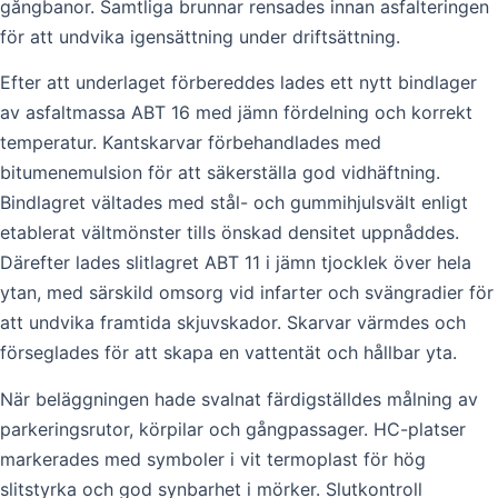
gångbanor. Samtliga brunnar rensades innan asfalteringen
för att undvika igensättning under driftsättning.
Efter att underlaget förbereddes lades ett nytt bindlager
av asfaltmassa ABT 16 med jämn fördelning och korrekt
temperatur. Kantskarvar förbehandlades med
bitumenemulsion för att säkerställa god vidhäftning.
Bindlagret vältades med stål- och gummihjulsvält enligt
etablerat vältmönster tills önskad densitet uppnåddes.
Därefter lades slitlagret ABT 11 i jämn tjocklek över hela
ytan, med särskild omsorg vid infarter och svängradier för
att undvika framtida skjuvskador. Skarvar värmdes och
förseglades för att skapa en vattentät och hållbar yta.
När beläggningen hade svalnat färdigställdes målning av
parkeringsrutor, körpilar och gångpassager. HC-platser
markerades med symboler i vit termoplast för hög
slitstyrka och god synbarhet i mörker. Slutkontroll