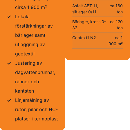
Asfalt ABT 11,
ca 160
cirka 1 900 m²
slitlager 0/11
ton
✓
Lokala
Bärlager, kross 0–
ca 120
förstärkningar av
32
ton
bärlager samt
Geotextil N2
ca 1
900 m²
utläggning av
geotextil
✓
Justering av
dagvattenbrunnar,
rännor och
kantsten
✓
Linjemålning av
rutor, pilar och HC-
platser i termoplast