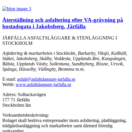
Återställning och asfaltering efter VA-grävning på
bostadsgata i Jakobsberg, Järfälla
JÄRFÄLLA ASFALTSLÄGGARE & STENLÄGGNING I
STOCKHOLM
Asfaltering & markarbeten i Stockholm, Barkarby, Viksjö, Kallhäll,
Stäket, Jakobsberg, Skälby, Veddesta, Upplands-Bro, Kungsängen,
Bålsta, Upplands Väsby, Sollentuna, Sundbyberg, Rissne, Ursvik,
Spånga, Hässelby, Vällingby, Bromma m.m.
E-mail:
asfalt@asfaltslaggare-jarfalla.se
Webb:
www.asfaltslaggare-jarfalla.se
Adress: Solbackavägen
177 71 Järfälla
Stockholms län
Verksamhetsbeskrivning:
Bolaget skall bedriva entreprenader inom asfaltering, plattläggning,
trädgårdsanläggning och markarbeten samt därmed förenlig
verksamhet.