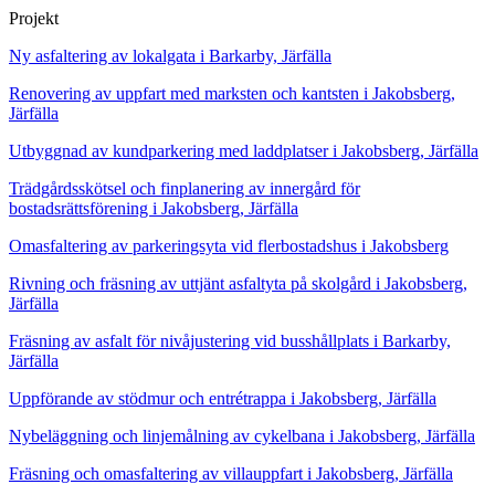
Projekt
Ny asfaltering av lokalgata i Barkarby, Järfälla
Renovering av uppfart med marksten och kantsten i Jakobsberg,
Järfälla
Utbyggnad av kundparkering med laddplatser i Jakobsberg, Järfälla
Trädgårdsskötsel och finplanering av innergård för
bostadsrättsförening i Jakobsberg, Järfälla
Omasfaltering av parkeringsyta vid flerbostadshus i Jakobsberg
Rivning och fräsning av uttjänt asfaltyta på skolgård i Jakobsberg,
Järfälla
Fräsning av asfalt för nivåjustering vid busshållplats i Barkarby,
Järfälla
Uppförande av stödmur och entrétrappa i Jakobsberg, Järfälla
Nybeläggning och linjemålning av cykelbana i Jakobsberg, Järfälla
Fräsning och omasfaltering av villauppfart i Jakobsberg, Järfälla