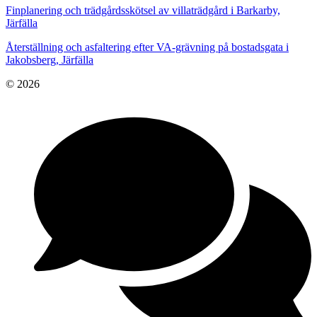
Finplanering och trädgårdsskötsel av villaträdgård i Barkarby,
Järfälla
Återställning och asfaltering efter VA-grävning på bostadsgata i
Jakobsberg, Järfälla
© 2026