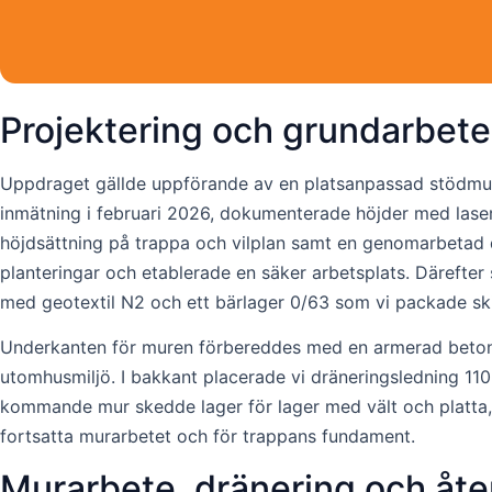
Projektering och grundarbete
Uppdraget gällde uppförande av en platsanpassad stödmur o
inmätning i februari 2026, dokumenterade höjder med laser
höjdsättning på trappa och vilplan samt en genomarbetad 
planteringar och etablerade en säker arbetsplats. Därefter 
med geotextil N2 och ett bärlager 0/63 som vi packade skikt
Underkanten för muren förbereddes med en armerad betong
utomhusmiljö. I bakkant placerade vi dräneringsledning 11
kommande mur skedde lager för lager med vält och platta, 
fortsatta murarbetet och för trappans fundament.
Murarbete, dränering och åter