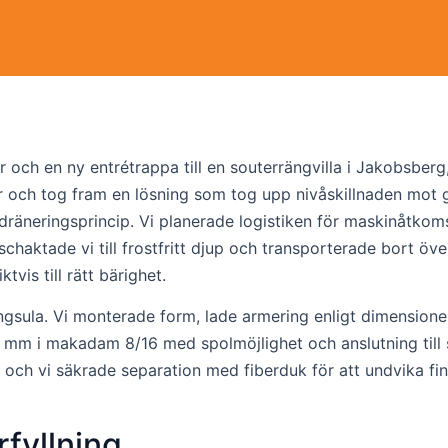
ch en ny entrétrappa till en souterrängvilla i Jakobsberg
 och tog fram en lösning som tog upp nivåskillnaden mot g
dräneringsprincip. Vi planerade logistiken för maskinåtko
schaktade vi till frostfritt djup och transporterade bort ö
vis till rätt bärighet.
sula. Vi monterade form, lade armering enligt dimension
0 mm i makadam 8/16 med spolmöjlighet och anslutning till 
och vi säkrade separation med fiberduk för att undvika fin
fyllning