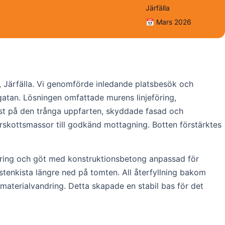
Järfälla
📅 Mars 2026
, Järfälla. Vi genomförde inledande platsbesök och
atan. Lösningen omfattade murens linjeföring,
mst på den trånga uppfarten, skyddade fasad och
verskottsmassor till godkänd mottagning. Botten förstärktes
ering och göt med konstruktionsbetong anpassad för
stenkista längre ned på tomten. All återfyllning bakom
materialvandring. Detta skapade en stabil bas för det