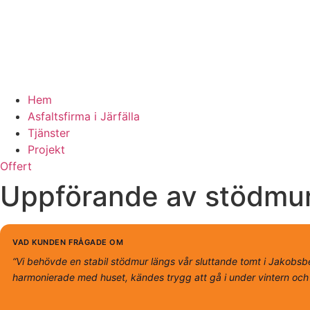
Hem
Asfaltsfirma i Järfälla
Tjänster
Projekt
Offert
Uppförande av stödmur 
VAD KUNDEN FRÅGADE OM
“Vi behövde en stabil stödmur längs vår sluttande tomt i Jakobsbe
harmonierade med huset, kändes trygg att gå i under vintern och 