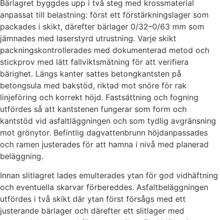
Bärlagret byggdes upp i två steg med krossmaterial
anpassat till belastning: först ett förstärkningslager som
packades i skikt, därefter bärlager 0/32–0/63 mm som
jämnades med laserstyrd utrustning. Varje skikt
packningskontrollerades med dokumenterad metod och
stickprov med lätt fallviktsmätning för att verifiera
bärighet. Längs kanter sattes betongkantsten på
betongsula med bakstöd, riktad mot snöre för rak
linjeföring och korrekt höjd. Fastsättning och fogning
utfördes så att kantstenen fungerar som form och
kantstöd vid asfaltläggningen och som tydlig avgränsning
mot grönytor. Befintlig dagvattenbrunn höjdanpassades
och ramen justerades för att hamna i nivå med planerad
beläggning.
Innan slitlagret lades emulterades ytan för god vidhäftning
och eventuella skarvar förbereddes. Asfaltbeläggningen
utfördes i två skikt där ytan först försågs med ett
justerande bärlager och därefter ett slitlager med