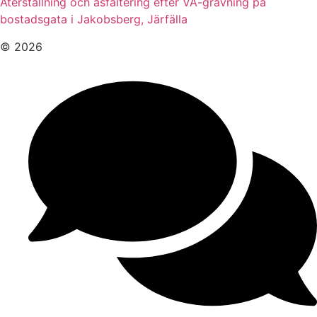
Återställning och asfaltering efter VA-grävning på
bostadsgata i Jakobsberg, Järfälla
© 2026