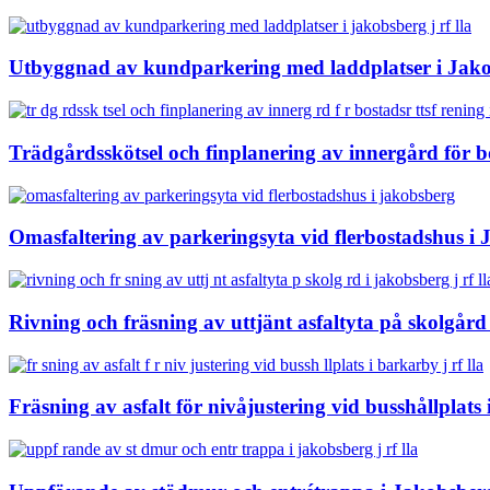
Utbyggnad av kundparkering med laddplatser i Jakob
Trädgårdsskötsel och finplanering av innergård för bo
Omasfaltering av parkeringsyta vid flerbostadshus i
Rivning och fräsning av uttjänt asfaltyta på skolgård
Fräsning av asfalt för nivåjustering vid busshållplats