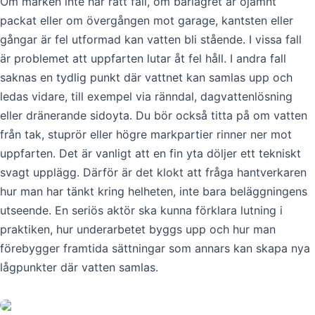
Om marken inte har rätt fall, om bärlagret är ojämnt
packat eller om övergången mot garage, kantsten eller
gångar är fel utformad kan vatten bli stående. I vissa fall
är problemet att uppfarten lutar åt fel håll. I andra fall
saknas en tydlig punkt där vattnet kan samlas upp och
ledas vidare, till exempel via ränndal, dagvattenlösning
eller dränerande sidoyta. Du bör också titta på om vatten
från tak, stuprör eller högre markpartier rinner ner mot
uppfarten. Det är vanligt att en fin yta döljer ett tekniskt
svagt upplägg. Därför är det klokt att fråga hantverkaren
hur man har tänkt kring helheten, inte bara beläggningens
utseende. En seriös aktör ska kunna förklara lutning i
praktiken, hur underarbetet byggs upp och hur man
förebygger framtida sättningar som annars kan skapa nya
lågpunkter där vatten samlas.