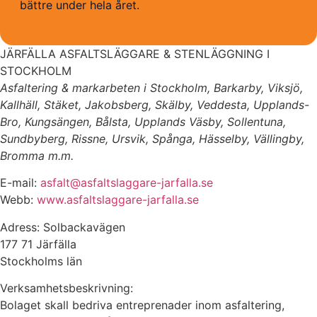
bättre under hela året.
JÄRFÄLLA ASFALTSLÄGGARE & STENLÄGGNING I
STOCKHOLM
Asfaltering & markarbeten i Stockholm, Barkarby, Viksjö,
Kallhäll, Stäket, Jakobsberg, Skälby, Veddesta, Upplands-
Bro, Kungsängen, Bålsta, Upplands Väsby, Sollentuna,
Sundbyberg, Rissne, Ursvik, Spånga, Hässelby, Vällingby,
Bromma m.m.
E-mail:
asfalt@asfaltslaggare-jarfalla.se
Webb:
www.asfaltslaggare-jarfalla.se
Adress: Solbackavägen
177 71 Järfälla
Stockholms län
Verksamhetsbeskrivning:
Bolaget skall bedriva entreprenader inom asfaltering,